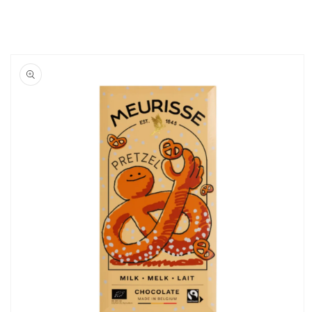
Skip to
product
information