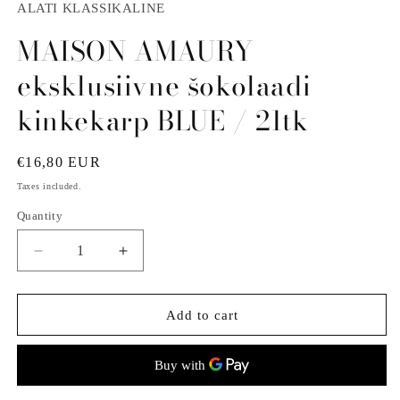
1
ALATI KLASSIKALINE
in
modal
MAISON AMAURY
eksklusiivne šokolaadi
kinkekarp BLUE / 21tk
Regular
€16,80 EUR
price
Taxes included.
Quantity
Decrease
Increase
quantity
quantity
for
for
MAISON
MAISON
Add to cart
AMAURY
AMAURY
eksklusiivne
eksklusiivne
šokolaadi
šokolaadi
kinkekarp
kinkekarp