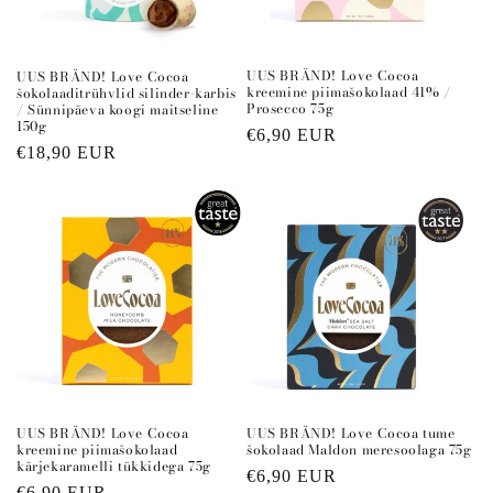
UUS BRÄND! Love Cocoa
UUS BRÄND! Love Cocoa
kreemine piimašokolaad 41% /
šokolaaditrühvlid silinder-karbis
Prosecco 75g
/ Sünnipäeva koogi maitseline
150g
Regular
€6,90 EUR
Regular
€18,90 EUR
price
price
UUS BRÄND! Love Cocoa
UUS BRÄND! Love Cocoa tume
kreemine piimašokolaad
šokolaad Maldon meresoolaga 75g
kärjekaramelli tükkidega 75g
Regular
€6,90 EUR
Regular
€6,90 EUR