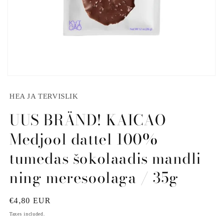
Open
media
1
HEA JA TERVISLIK
in
modal
UUS BRÄND! KAICAO
Medjool dattel 100%
tumedas šokolaadis mandli
ning meresoolaga / 35g
Regular
€4,80 EUR
price
Taxes included.