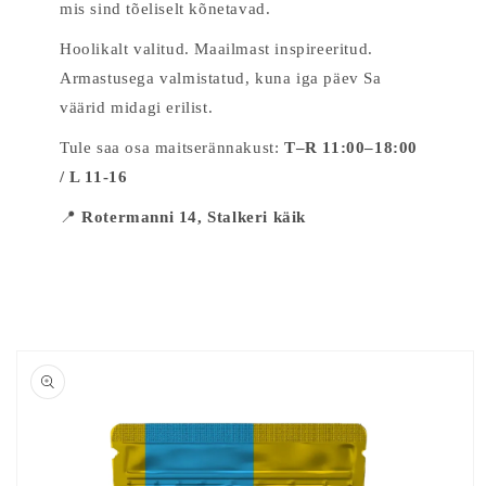
mis sind tõeliselt kõnetavad.
Hoolikalt valitud. Maailmast inspireeritud.
Armastusega valmistatud, kuna iga päev Sa
väärid midagi erilist.
Tule saa osa maitserännakust:
T–R 11:00–18:00
/ L 11-16
📍
Rotermanni 14, Stalkeri käik
Skip to
product
information