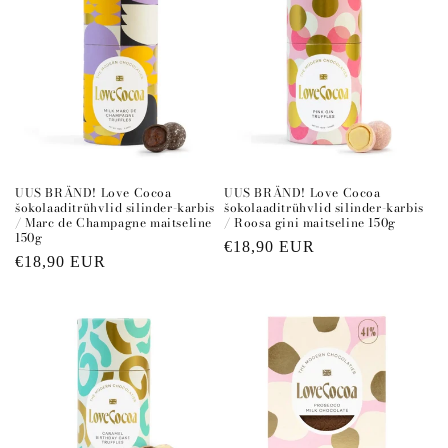
UUS BRÄND! Love Cocoa
UUS BRÄND! Love Cocoa
šokolaaditrühvlid silinder-karbis
šokolaaditrühvlid silinder-karbis
/ Roosa gini maitseline 150g
/ Marc de Champagne maitseline
150g
Regular
€18,90 EUR
Regular
€18,90 EUR
price
price