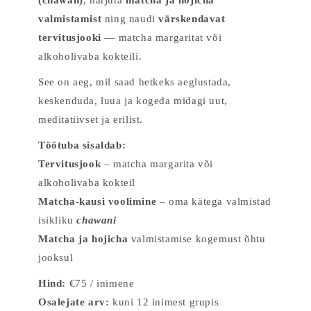
(chawan)
, harjuta
matcha ja hojicha
valmistamist
ning naudi
värskendavat
tervitusjooki
— matcha margaritat või
alkoholivaba kokteili.
See on aeg, mil saad hetkeks aeglustada,
keskenduda, luua ja kogeda midagi uut,
meditatiivset ja erilist.
Töötuba sisaldab:
Tervitusjook
– matcha margarita või
alkoholivaba kokteil
Matcha-kausi voolimine
– oma kätega valmistad
isikliku
chawani
Matcha ja hojicha
valmistamise kogemust õhtu
jooksul
Hind:
€75 / inimene
Osalejate arv:
kuni 12 inimest grupis