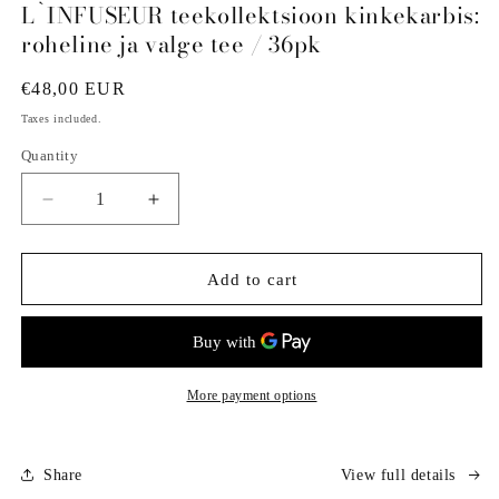
L`INFUSEUR teekollektsioon kinkekarbis:
roheline ja valge tee / 36pk
Regular
€48,00 EUR
price
Taxes included.
Quantity
Decrease
Increase
quantity
quantity
for
for
L`INFUSEUR
L`INFUSEUR
Add to cart
teekollektsioon
teekollektsioon
kinkekarbis:
kinkekarbis:
roheline
roheline
ja
ja
valge
valge
More payment options
tee
tee
/
/
36pk
36pk
Share
View full details