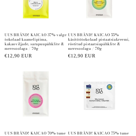
UUS BRÄND! KAICAO 37% valge
UUS BRÄND! KAICAO 55%
šokolaad kaamelipiima,
käsitööšokolaad pistaatsiakreemi,
kakaoviljade, sarapuupähklite &
röstitud pistaatsiapähklite &
meresoolaga / 70g
meresoolaga / 70g
Regular
€12,90 EUR
Regular
€12,90 EUR
price
price
UUS BRÄND! KAICAO 70% tume
UUS BRÄND! KAICAO 75% tume