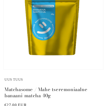
Open
media
1
UUS TUUS
in
modal
Matchasome / Mahe tseremoniaalne
banaani-matcha 40g
Regular
€27,00 EUR