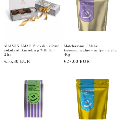
Matchasome / Mahe
MAISON AMAURY eksklusiivne
tseremoniaalne vanilje-matcha
šokolaadi kinkekarp WHITE /
40g
21tk
Regular
€27,00 EUR
Regular
€16,80 EUR
price
price