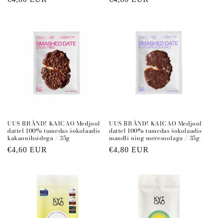
price
price
UUS BRÄND! KAICAO Medjool
UUS BRÄND! KAICAO Medjool
dattel 100% tumedas šokolaadis
dattel 100% tumedas šokolaadis
kakaonibsidega / 35g
mandli ning meresoolaga / 35g
Regular
€4,60 EUR
Regular
€4,80 EUR
price
price