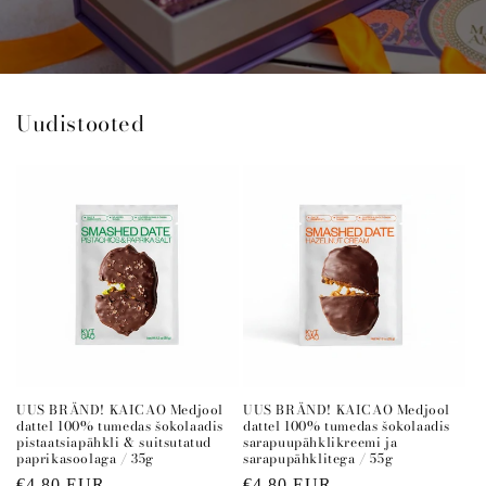
Uudistooted
UUS BRÄND! KAICAO Medjool
UUS BRÄND! KAICAO Medjool
dattel 100% tumedas šokolaadis
dattel 100% tumedas šokolaadis
pistaatsiapähkli & suitsutatud
sarapuupähklikreemi ja
paprikasoolaga / 35g
sarapupähklitega / 55g
Regular
€4,80 EUR
Regular
€4,80 EUR