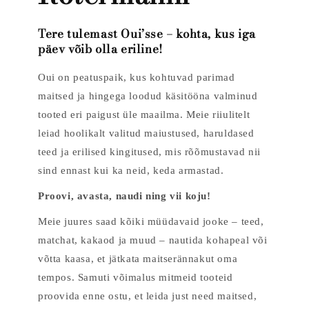
Tere tulemast Oui’sse – kohta, kus iga
päev võib olla eriline!
Oui on peatuspaik, kus kohtuvad parimad
maitsed ja hingega loodud käsitööna valminud
tooted eri paigust üle maailma. Meie riiulitelt
leiad hoolikalt valitud maiustused, haruldased
teed ja erilised kingitused, mis rõõmustavad nii
sind ennast kui ka neid, keda armastad.
Proovi, avasta, naudi ning vii koju!
Meie juures saad kõiki müüdavaid jooke – teed,
matchat, kakaod ja muud – nautida kohapeal või
võtta kaasa, et jätkata maitserännakut oma
tempos. Samuti võimalus mitmeid tooteid
proovida enne ostu, et leida just need maitsed,