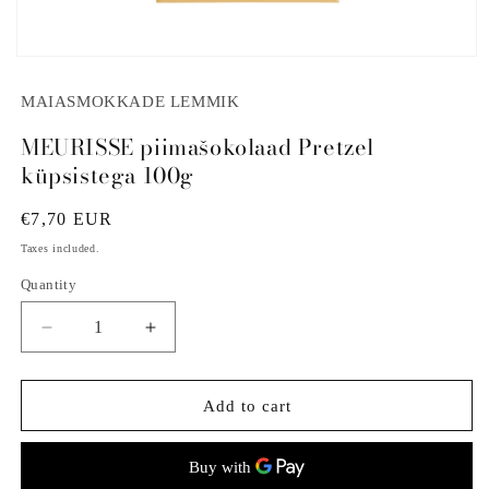
Open
media
1
MAIASMOKKADE LEMMIK
in
modal
MEURISSE piimašokolaad Pretzel
küpsistega 100g
Regular
€7,70 EUR
price
Taxes included.
Quantity
Decrease
Increase
quantity
quantity
for
for
MEURISSE
MEURISSE
Add to cart
piimašokolaad
piimašokolaad
Pretzel
Pretzel
küpsistega
küpsistega