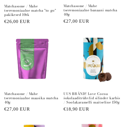
Matchasome / Mahe
Matchasome / Mahe
tseremoniaalne banaani-matcha
tseremoniaalne matcha "to-go"
40g
pakikesed 10tk
Regular
€27,00 EUR
Regular
€26,00 EUR
price
price
Matchasome / Mahe
UUS BRÄND! Love Cocoa
tseremoniaalne maasika-matcha
šokolaaditrühvlid silinder-karbis
40g
/ Soolakaramelli maitseline 150g
Regular
€27,00 EUR
Regular
€18,90 EUR
price
price