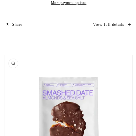
BLUE
BLUE
More payment options
/
/
21tk
21tk
Share
View full details
Skip to
product
information