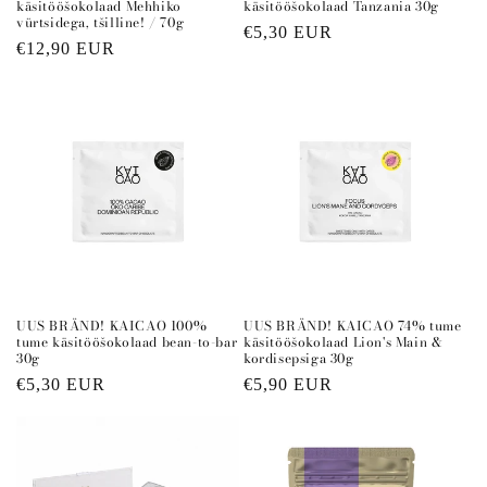
käsitööšokolaad Mehhiko
käsitööšokolaad Tanzania 30g
vürtsidega, tšilline! / 70g
Regular
€5,30 EUR
Regular
€12,90 EUR
price
price
UUS BRÄND! KAICAO 100%
UUS BRÄND! KAICAO 74% tume
tume käsitööšokolaad bean-to-bar
käsitööšokolaad Lion's Main &
30g
kordisepsiga 30g
Regular
€5,30 EUR
Regular
€5,90 EUR
price
price